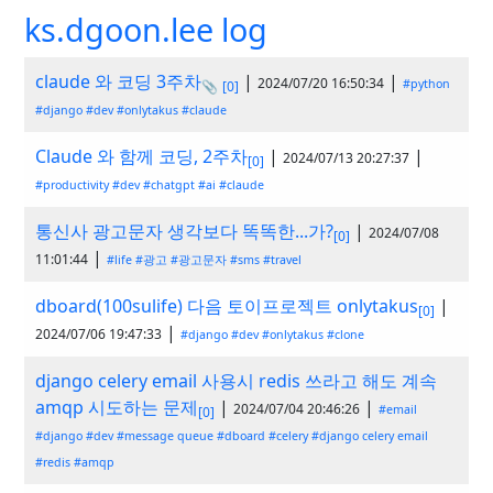
ks.dgoon.lee log
claude 와 코딩 3주차
|
|
2024/07/20 16:50:34
#python
📎
[0]
#django
#dev
#onlytakus
#claude
Claude 와 함께 코딩, 2주차
|
|
2024/07/13 20:27:37
[0]
#productivity
#dev
#chatgpt
#ai
#claude
통신사 광고문자 생각보다 똑똑한...가?
|
2024/07/08
[0]
|
11:01:44
#life
#광고
#광고문자
#sms
#travel
dboard(100sulife) 다음 토이프로젝트 onlytakus
|
[0]
|
2024/07/06 19:47:33
#django
#dev
#onlytakus
#clone
django celery email 사용시 redis 쓰라고 해도 계속
amqp 시도하는 문제
|
|
2024/07/04 20:46:26
#email
[0]
#django
#dev
#message queue
#dboard
#celery
#django celery email
#redis
#amqp