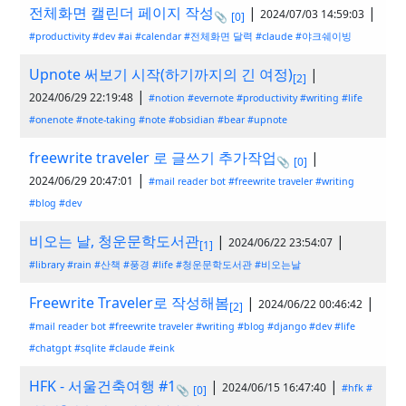
전체화면 캘린더 페이지 작성
|
|
2024/07/03 14:59:03
📎
[0]
#productivity
#dev
#ai
#calendar
#전체화면 달력
#claude
#야크쉐이빙
Upnote 써보기 시작(하기까지의 긴 여정)
|
[2]
|
2024/06/29 22:19:48
#notion
#evernote
#productivity
#writing
#life
#onenote
#note-taking
#note
#obsidian
#bear
#upnote
freewrite traveler 로 글쓰기 추가작업
|
📎
[0]
|
2024/06/29 20:47:01
#mail reader bot
#freewrite traveler
#writing
#blog
#dev
비오는 날, 청운문학도서관
|
|
2024/06/22 23:54:07
[1]
#library
#rain
#산책
#풍경
#life
#청운문학도서관
#비오는날
Freewrite Traveler로 작성해봄
|
|
2024/06/22 00:46:42
[2]
#mail reader bot
#freewrite traveler
#writing
#blog
#django
#dev
#life
#chatgpt
#sqlite
#claude
#eink
HFK - 서울건축여행 #1
|
|
2024/06/15 16:47:40
#hfk
#
📎
[0]