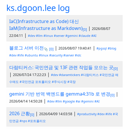
ks.dgoon.lee log
IaC(Infrastructure as Code) 대신
IaM(Infrastructure as Markdown)
|
2026/08/07
[0]
|
22:04:11
#dev
#llm
#linux
#server
#gemini
#claude
#AI
블로그 서버 이전
|
|
2026/08/07 19:40:41
#pgsql
#blog
📎
[0]
#dev
#life
#ubuntu
#linux
#security
#server
#idc
다람티커스: 국민연금 및 13F 관련 작업들 모으는 곳
[0]
|
|
2026/07/24 17:22:23
#dev
#daramtickers
#다람티커스
#국민연금 매
수매도
#국민연금 포트폴리오
#주식시장
#국장
gemini 기반 번역 백엔드를 gemma4:31b 로 변경
|
[0]
|
2026/04/14 14:50:28
#dev
#llm
#google
#ai
#gemini
#AI
2026 근황
|
|
2026/04/09 14:03:58
#productivity
#dev
#life
#국
[0]
민연금
#nps
#포트폴리오