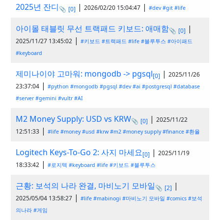
2025년 잔디
|
|
2026/02/20 15:04:47
#dev
#git
#life
📎
[0]
아이몰 태블릿 무선 트랙패드 키보드: 애매함
|
📎
[0]
|
2025/11/27 13:45:02
#키보드
#트랙패드
#life
#블루투스
#아이패드
#keyboard
제미나이야 고마워: mongodb -> pgsql
|
2025/11/26
[0]
|
23:37:04
#python
#mongodb
#pgsql
#dev
#ai
#postgresql
#database
#server
#gemini
#vultr
#AI
M2 Money Supply: USD vs KRW
|
2025/11/22
📎
[0]
|
12:51:33
#life
#money
#usd
#krw
#m2
#money supply
#finance
#환율
Logitech Keys-To-Go 2: 사지 마세요
|
2025/11/19
[0]
|
18:33:42
#로지텍
#keyboard
#life
#키보드
#블루투스
근황: 보석의 나라 완결, 마비노기 모바일
|
📎
[2]
|
2025/05/04 13:58:27
#life
#mabinogi
#마비노기 모바일
#comics
#보석
의나라
#게임