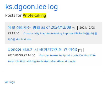
ks.dgoon.lee log
Posts for
#note-taking
메모 정리하는 방법 as of 2024/12/08
|
2024/12/08
[0]
|
23:19:40
#productivity
#tag
#note-taking
#upnote
#PARA
#메모
#제텔
카스텐
#note
#bear
Upnote 써보기 시작(하기까지의 긴 여정)
|
[2]
|
2024/06/29 22:16:50
#notion
#evernote
#productivity
#writing
#life
#onenote
#note-taking
#note
#obsidian
#bear
#upnote
All Tags