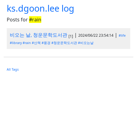
ks.dgoon.lee log
Posts for
#rain
비오는 날, 청운문학도서관
|
|
2024/06/22 23:54:14
#life
[1]
#library
#rain
#산책
#풍경
#청운문학도서관
#비오는날
All Tags