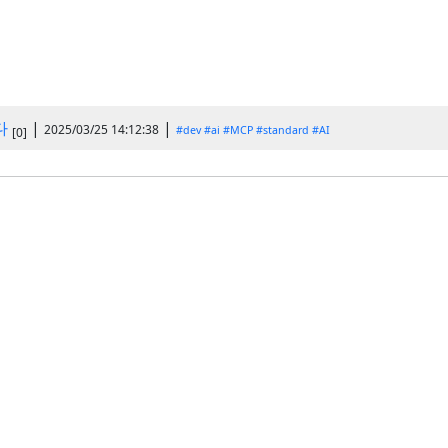
다
|
|
2025/03/25 14:12:38
#dev
#ai
#MCP
#standard
#AI
[0]