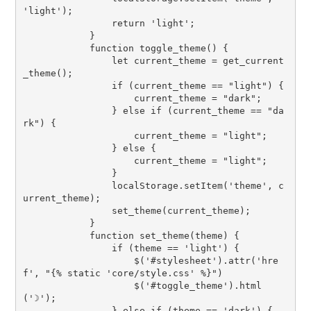
'light');

                return 'light';

            }

            function toggle_theme() {

                let current_theme = get_current
_theme();

                if (current_theme == "light") {

                    current_theme = "dark";

                } else if (current_theme == "da
rk") {

                    current_theme = "light";

                } else {

                    current_theme = "light";

                }

                localStorage.setItem('theme', c
urrent_theme);

                set_theme(current_theme);

            }

            function set_theme(theme) {

                if (theme == 'light') {

                    $('#stylesheet').attr('hre
f', "{% static 'core/style.css' %}")

                    $('#toggle_theme').html
('☽');

                } else if (theme == 'dark') {
