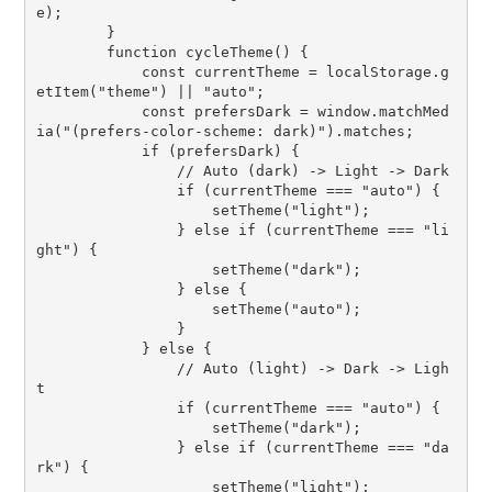
e);
        }
        function cycleTheme() {
            const currentTheme = localStorage.g
etItem("theme") || "auto";
            const prefersDark = window.matchMed
ia("(prefers-color-scheme: dark)").matches;
            if (prefersDark) {
                // Auto (dark) -> Light -> Dark
                if (currentTheme === "auto") {
                    setTheme("light");
                } else if (currentTheme === "li
ght") {
                    setTheme("dark");
                } else {
                    setTheme("auto");
                }
            } else {
                // Auto (light) -> Dark -> Ligh
t
                if (currentTheme === "auto") {
                    setTheme("dark");
                } else if (currentTheme === "da
rk") {
                    setTheme("light");