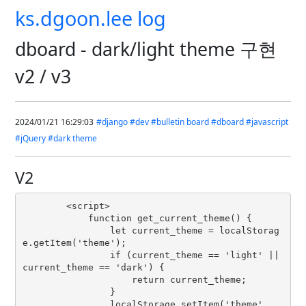
ks.dgoon.lee log
dboard - dark/light theme 구현
v2 / v3
2024/01/21 16:29:03
#django
#dev
#bulletin board
#dboard
#javascript
#jQuery
#dark theme
V2
        <script>

            function get_current_theme() {

                let current_theme = localStorag
e.getItem('theme');

                if (current_theme == 'light' || 
current_theme == 'dark') {

                    return current_theme;

                }

                localStorage.setItem('theme', 