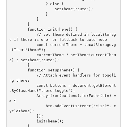
                } else {
                    setTheme("auto");
                }
            }
        }
        function initTheme() {
            // set theme defined in localStorag
e if there is one, or fallback to auto mode
            const currentTheme = localStorage.g
etItem("theme");
            currentTheme ? setTheme(currentThem
e) : setTheme("auto");
        }
        function setupTheme() {
            // Attach event handlers for toggli
ng themes
            const buttons = document.getElement
sByClassName("theme-toggle");
            Array.from(buttons).forEach((btn) =
> {
                btn.addEventListener("click", c
ycleTheme);
            });
            initTheme();
        }