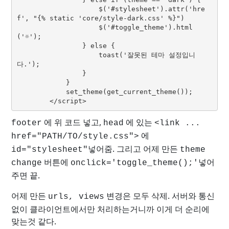
                    $('#stylesheet').attr('hre
f', "{% static 'core/style-dark.css' %}")

                    $('#toggle_theme').html
('☼');

                } else {

                    toast('잘못된 테마 설정입니
다.');

                }

            }

            set_theme(get_current_theme());

        </script>
에 위 코드 넣고,
에 있는
footer
head
<link ...
에
href="PATH/TO/style.css">
넣어줌. 그리고 어제 만든
id="stylesheet"
theme
버튼에
넣어
change
onclick='toggle_theme();'
주면 끝.
어제 만든
변경은 모두 삭제. 서버와 통신
urls, views
없이 클라이언트에서만 처리하는거니까 이게 더 순리에
맞는것 같다.