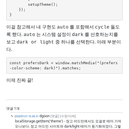
        setupTheme();
    });
}
이걸 참고해서 내 구현도
를 포함해서
돌도
auto
cycle
록 했다.
는 시스템 설정이
를 선호하는지를
auto
dark
보고
중 하나를 선택한다. 아래 부분이
dark or light
다.
const prefersDark = window.matchMedia("(prefers
-color-scheme: dark)").matches;
이제 진짜 끝!
댓글 1개
⤷
dgoon
[댓글]
[수정/삭제]
2024/01/21 16:44:21
localStorage.getItem('theme') - 장고 어드민에서도 요걸로 테마 가져
오나보다. 장고 어드민 사이트와 dark/light 테마가 동기화되었다. 그렇