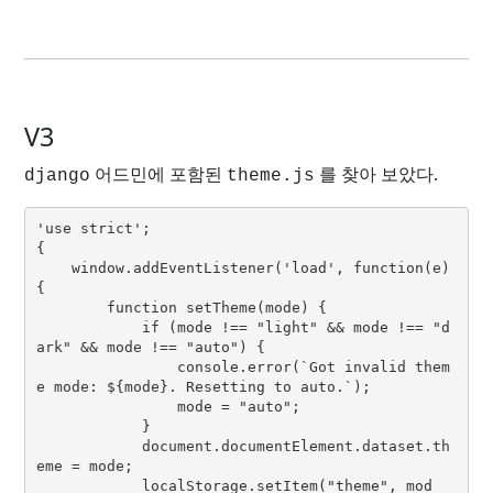
V3
어드민에 포함된
를 찾아 보았다.
django
theme.js
'use strict';
{
    window.addEventListener('load', function(e) 
{
        function setTheme(mode) {
            if (mode !== "light" && mode !== "d
ark" && mode !== "auto") {
                console.error(`Got invalid them
e mode: ${mode}. Resetting to auto.`);
                mode = "auto";
            }
            document.documentElement.dataset.th
eme = mode;
            localStorage.setItem("theme", mod