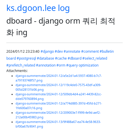
ks.dgoon.lee log
dboard - django orm 쿼리 최적
화 ing
2024/01/12 23:23:40
#django
#dev
#annotate
#comment
#bulletin
board
#postgresql
#database
#cache
#dboard
#select_related
#prefetch_related
#annotation
#orm
#query optimization
Attachments:
django-summernote/2024-01-12/a5e2d1a4-5937-4080-b7c7-
a79193748f57.png
django-summernote/2024-01-12/119c4de0-7575-43df-a309-
005d28131b06.png
django-summernote/2024-01-12/509db4d4-a241-4439-82cc-
dde079760894.png
django-summernote/2024-01-12/a774d885-397d-45fd-b271-
1fe600a07c16.png
django-summernote/2024-01-12/209003e7-f999-4e9d-aef2-
212a00b45983.png
django-summernote/2024-01-13/9f488a67-ea74-4e58-9633-
bf00a67b9041.png