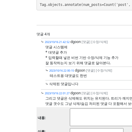
Tag.objects.annotate(num_posts=Count('post',
댓글 4개
⤷
dgoon
[댓글]
[수정/삭제]
2023/10/16 21:42:52
댓글 시스템에
* 대댓글 추가
* 입력할때 넣은 비번 기반 수정/삭제 기능 추가
잘 동작하는지 보기 위해 댓글로 달아본다.
⤷
dgoon
[댓글]
[수정/삭제]
2023/10/16 22:00:15
테스트용 대댓글도 한번
⤷ 삭제된 댓글입니다
⤷
dgoon
[댓글]
[수정/삭제]
2023/10/16 22:01:27
그리고 댓글은 삭제해도 위치는 유지된다. 트리가 깨지
댓글 갯수도 그냥 삭제/숨김 처리된 댓글 다 포함해서 보
내용:
이름: