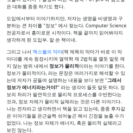
은 대화를 종종 하기도 했다.
도입에서부터 이야기하지만, 저자는 생명을 비생명과 구
분하는 큰 차이를 "정보" 에서 찾는다. Computer Science
전공자로서 흥미로운 시작이다. 책을 끝까지 읽어봐야지
생각하게 된 도입부. 잘 쓴 책이네.
그리고 나서
맥스웰의 악마
(책 제목의 악마가 바로 이 악
마다)를 계속 등장시키며 열역학 제 2법칙을 깰듯 말듯 깨
지 않는 범위 내에서
정보가 물리적
이라는 이야기를 한다.
정보가 물리적이다, 라는 문장은 여러가지로 해석할 수 있
는데 저자가 공들여 설명하는 내용을 보다 보면 "
그래서
정보가 에너지라는거야?
" 라는 생각이 들듯 말듯 하다. 정
보의 처리가 필연적으로 물리적 프로세스를 수반한다는
것과, 정보 자체가 물리적 실체라는 것은 다른 이야기다.
나는 전자라고 생각하면서 책을 읽고 있는데, 종종 후자같
은 이야기들을 은근슬쩍 섞어놓곤 해서 긴장을 늦출 수가
없었다. 나는 정보 자체가 에너지, 혹은 물리적 실체라고
보진 않는다.