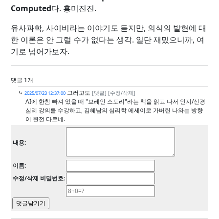
Computed
다. 흥미진진.
유사과학, 사이비라는 이야기도 듣지만, 의식의 발현에 대
한 이론은 안 그럴 수가 없다는 생각. 일단 재밌으니까, 여
기로 넘어가보자.
댓글 1개
⤷
그러고도
[댓글]
[수정/삭제]
2025/07/23 12:37:00
AI에 한참 빠져 있을 때 "브레인 스토리"라는 책을 읽고 나서 인지/신경
심리 강의를 수강하고, 김혜남의 심리학 에세이로 가버린 나와는 방향
이 완전 다르네.
내용:
이름:
수정/삭제 비밀번호: