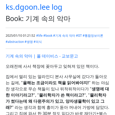
ks.dgoon.lee log
Book: 기계 속의 악마
2025/01/10 01:21:52
#life
#book
#기계 속의 악마
#IIT
#통합정보이론
#abstraction
#생명
#의식
기계 속의 악마 | 폴 데이비스 - 교보문고
오래전에 사서 책장에 꽂아두고 잊혀져 있던 책이다.
집에서 멀리 있는 얼라인디 본사 사무실에 갔다가 돌아오
는 길에, "
올해는 조금이라도 책을 읽어봐야지!
" 하는 야심
찬 생각으로 무슨 책들이 있나 뒤적뒤적이다가 "
생명에 대
한 이야기라고?
", "
물리학자가 쓴 책이라고?
", "
물리학자
가 썼다는데 왜 다윈주의가 있고, 양자생물학이 있고 그
래?
" 라는 생각과 함께 흥미가 돋아 꺼내어 가방에 담았다.
그리고 집에 와서 한 30분 정도 읽다가 바로 재단기+북스