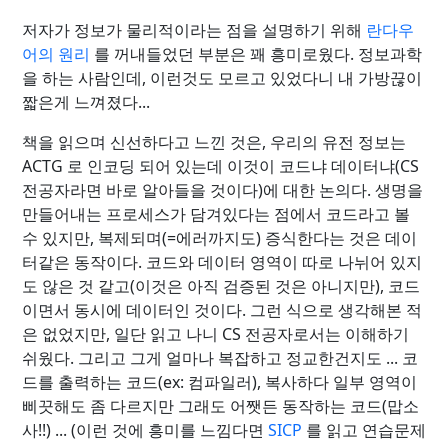
저자가 정보가 물리적이라는 점을 설명하기 위해
란다우
어의 원리
를 꺼내들었던 부분은 꽤 흥미로웠다. 정보과학
을 하는 사람인데, 이런것도 모르고 있었다니 내 가방끊이
짧은게 느껴졌다...
책을 읽으며 신선하다고 느낀 것은, 우리의 유전 정보는
ACTG 로 인코딩 되어 있는데 이것이 코드냐 데이터냐(CS
전공자라면 바로 알아들을 것이다)에 대한 논의다. 생명을
만들어내는 프로세스가 담겨있다는 점에서 코드라고 볼
수 있지만, 복제되며(=에러까지도) 증식한다는 것은 데이
터같은 동작이다. 코드와 데이터 영역이 따로 나뉘어 있지
도 않은 것 같고(이것은 아직 검증된 것은 아니지만), 코드
이면서 동시에 데이터인 것이다. 그런 식으로 생각해본 적
은 없었지만, 일단 읽고 나니 CS 전공자로서는 이해하기
쉬웠다. 그리고 그게 얼마나 복잡하고 정교한건지도 ... 코
드를 출력하는 코드(ex: 컴파일러), 복사하다 일부 영역이
삐끗해도 좀 다르지만 그래도 어쨋든 동작하는 코드(맙소
사!!) ... (이런 것에 흥미를 느낌다면
SICP
를 읽고 연습문제