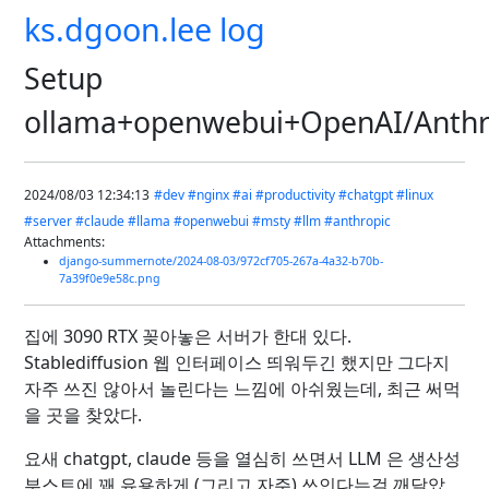
ks.dgoon.lee log
Setup
ollama+openwebui+OpenAI/Anthr
2024/08/03 12:34:13
#dev
#nginx
#ai
#productivity
#chatgpt
#linux
#server
#claude
#llama
#openwebui
#msty
#llm
#anthropic
Attachments:
django-summernote/2024-08-03/972cf705-267a-4a32-b70b-
7a39f0e9e58c.png
집에 3090 RTX 꽂아놓은 서버가 한대 있다.
Stablediffusion 웹 인터페이스 띄워두긴 했지만 그다지
자주 쓰진 않아서 놀린다는 느낌에 아쉬웠는데, 최근 써먹
을 곳을 찾았다.
요새 chatgpt, claude 등을 열심히 쓰면서 LLM 은 생산성
부스트에 꽤 유용하게 (그리고 자주) 쓰인다는걸 깨달았